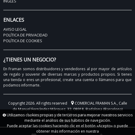
INGLÉS
ENLACES
AVISO LEGAL
POLÍTICA DE PRIVACIDAD
POLÍTICA DE COOKIES
¿TIENES UN NEGOCIO?
En Framan somos distribuidores y vendedores al por mayor de artículos
de regalo y souvenir de diversas marcas y productos propios. Si tienes
una tienda o eres un profesional, create una cuenta o llámanos para que
podamos informarte.
Copyright 2026. All rights reserved
COMERCIAL FRAMAN S.A.,
Calle
de Manuel Fernández Márquez, 32, 08918, Badalona (Barcelona)
Utilizamos cookies propias y de terceros para mejorar nuestros servicios
España
+(34) 93 208 18 90
info@framan.es
|
Powered by
mediante el análisis de sus hábitos de navegación.
Sellforge
Puede aceptar las cookies haciendo clic en el botón «Acepto» o puede
obtener más información en nuestra